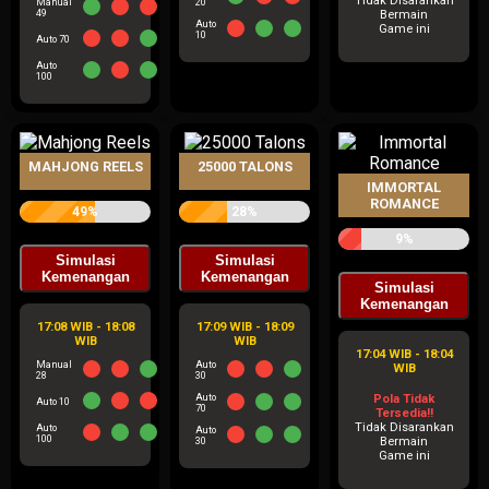
Tidak Disarankan
Manual
20
Bermain
49
Auto
Game ini
10
Auto 70
Auto
100
MAHJONG REELS
25000 TALONS
IMMORTAL
ROMANCE
49%
28%
9%
Simulasi
Simulasi
Kemenangan
Kemenangan
Simulasi
Kemenangan
17:08 WIB - 18:08
17:09 WIB - 18:09
WIB
WIB
17:04 WIB - 18:04
Manual
Auto
WIB
28
30
Pola Tidak
Auto
Auto 10
70
Tersedia!!
Tidak Disarankan
Auto
Auto
100
Bermain
30
Game ini