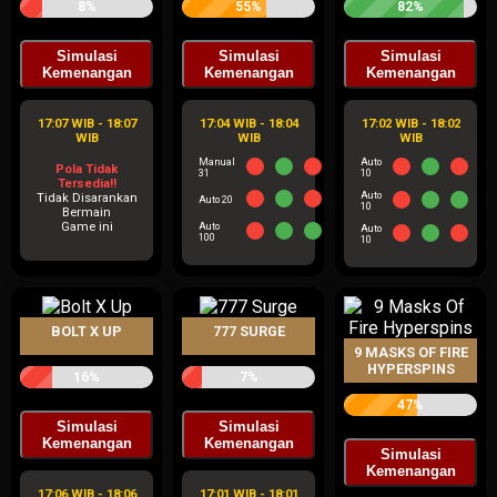
8%
55%
82%
Simulasi
Simulasi
Simulasi
Kemenangan
Kemenangan
Kemenangan
17:07 WIB - 18:07
17:04 WIB - 18:04
17:02 WIB - 18:02
WIB
WIB
WIB
Manual
Auto
Pola Tidak
31
10
Tersedia!!
Auto
Tidak Disarankan
Auto 20
10
Bermain
Game ini
Auto
Auto
100
10
BOLT X UP
777 SURGE
9 MASKS OF FIRE
HYPERSPINS
16%
7%
47%
Simulasi
Simulasi
Kemenangan
Kemenangan
Simulasi
Kemenangan
17:06 WIB - 18:06
17:01 WIB - 18:01