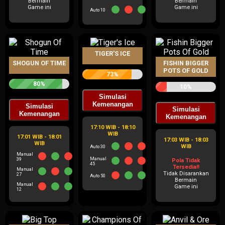
Bermain
Bermain
Game ini
Game ini
Auto 10
TIGER'S ICE
SHOGUN OF TIME
FISHIN BIGGER
POTS OF GOLD
73%
80%
10%
Simulasi
Kemenangan
Simulasi
Simulasi
Kemenangan
Kemenangan
17:10 WIB - 18:10
WIB
17:01 WIB - 18:01
17:03 WIB - 18:03
WIB
WIB
Auto 30
Manual
Manual
39
Pola Tidak
45
Tersedia!!
Manual
Tidak Disarankan
27
Auto 50
Bermain
Manual
Game ini
12