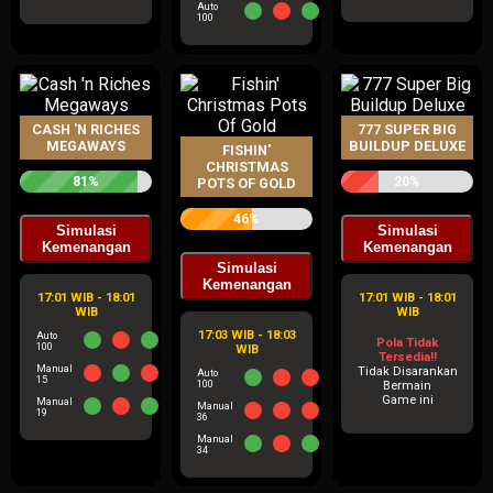
Auto
100
CASH 'N RICHES
777 SUPER BIG
MEGAWAYS
BUILDUP DELUXE
FISHIN'
CHRISTMAS
81%
20%
POTS OF GOLD
46%
Simulasi
Simulasi
Kemenangan
Kemenangan
Simulasi
Kemenangan
17:01 WIB - 18:01
17:01 WIB - 18:01
WIB
WIB
17:03 WIB - 18:03
Auto
Pola Tidak
100
WIB
Tersedia!!
Manual
Tidak Disarankan
Auto
15
Bermain
100
Game ini
Manual
Manual
19
36
Manual
34