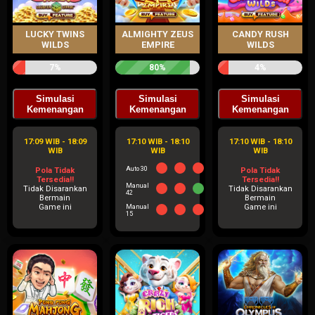
LUCKY TWINS
ALMIGHTY ZEUS
CANDY RUSH
WILDS
EMPIRE
WILDS
7%
80%
4%
Simulasi
Simulasi
Simulasi
Kemenangan
Kemenangan
Kemenangan
17:09 WIB - 18:09
17:10 WIB - 18:10
17:10 WIB - 18:10
WIB
WIB
WIB
Auto 30
Pola Tidak
Pola Tidak
Tersedia!!
Tersedia!!
Manual
Tidak Disarankan
Tidak Disarankan
42
Bermain
Bermain
Game ini
Game ini
Manual
15