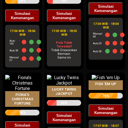
28%
9%
Simulasi
Kemenangan
Simulasi
Simulasi
Kemenangan
Kemenangan
17:04 WIB - 18:04
WIB
17:06 WIB - 18:06
17:03 WIB - 18:03
Manual
WIB
WIB
44
Auto
Pola Tidak
Auto 20
100
Tersedia!!
Tidak Disarankan
Auto 50
Auto 50
Bermain
Game ini
Manual
37
FISH 'EM UP
LUCKY TWINS
JACKPOT
FIONA'S
76%
CHRISTMAS
20%
FORTUNE
Simulasi
36%
Kemenangan
Simulasi
Kemenangan
Simulasi
17:07 WIB - 18:07