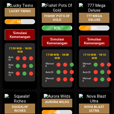
LUCKY TWINS
FISHIN' POTS OF
777 MEGA
GOLD
DELUXE
46%
87%
30%
Simulasi
Kemenangan
Simulasi
Simulasi
Kemenangan
Kemenangan
17:09 WIB - 18:09
WIB
17:08 WIB - 18:08
17:10 WIB - 18:10
Auto
WIB
WIB
30
Manual
Manual
Auto
8
20
10
Auto 30
Auto 20
Auto
10
Manual
Manual
6
6
AURORA WILDS
SQUEALIN'
NOVA BLAST
RICHES
ULTRA
40%