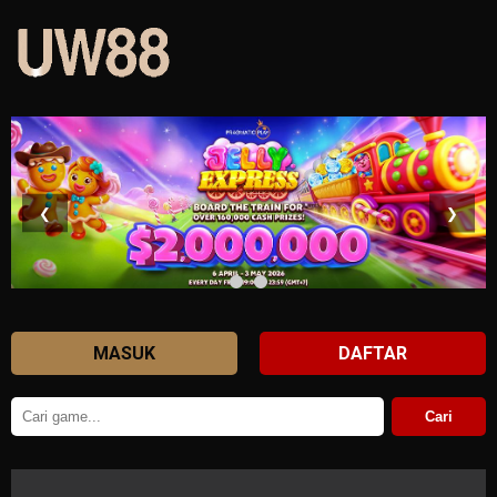
❮
❯
MASUK
DAFTAR
Cari