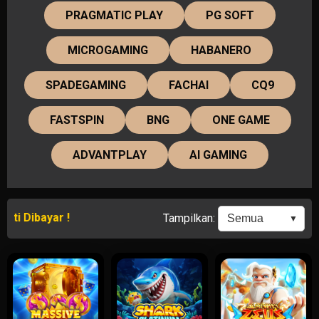
PRAGMATIC PLAY
PG SOFT
MICROGAMING
HABANERO
SPADEGAMING
FACHAI
CQ9
FASTSPIN
BNG
ONE GAME
ADVANTPLAY
AI GAMING
Tampilkan: