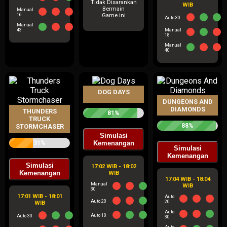
Tidak Disarankan
WIB
Bermain
Manual
Game ini
16
Auto 30
Manual
43
Manual
18
Manual
40
DOG DAYS
DUNGEONS AND
DIAMONDS
THUNDERS
81%
TRUCK
88%
STORMCHASER
Simulasi
31%
Kemenangan
Simulasi
Kemenangan
Simulasi
17:02 WIB - 18:02
Kemenangan
WIB
17:04 WIB - 18:04
Manual
WIB
30
17:01 WIB - 18:01
Auto
Auto 20
20
WIB
Auto
Auto 10
Auto 30
30