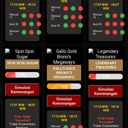
WIB
17:10 WIB - 18:10
17:07 WIB - 18:07
Manual
WIB
WIB
18
Manual
Manual
Manual
12
14
27
Auto 50
Auto 50
Auto 70
Manual
Manual
25
29
SPIN SPIN SUGAR
LEGENDARY
TREASURES
GALLO GOLD
BRUNO'S
22%
13%
MEGAWAYS
62%
Simulasi
Simulasi
Kemenangan
Kemenangan
Simulasi
Kemenangan
17:01 WIB - 18:01
17:10 WIB - 18:10
WIB
WIB
17:10 WIB - 18:10
Pola Tidak
Pola Tidak
WIB
Tersedia!!
Tersedia!!
Tidak Disarankan
Tidak Disarankan
Manual
Bermain