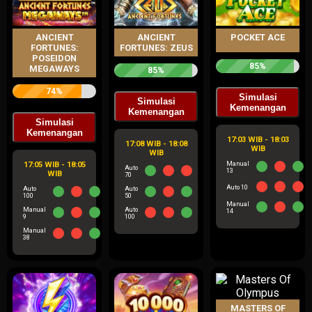
ANCIENT
ANCIENT
POCKET ACE
FORTUNES:
FORTUNES: ZEUS
POSEIDON
85%
MEGAWAYS
85%
74%
Simulasi
Simulasi
Kemenangan
Kemenangan
Simulasi
Kemenangan
17:03 WIB - 18:03
17:08 WIB - 18:08
WIB
WIB
17:05 WIB - 18:05
Manual
Auto
13
WIB
70
Auto 10
Auto
Auto
100
50
Manual
Manual
Auto
14
9
100
Manual
38
MASTERS OF